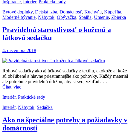
Inšpirácie
,
Interiér
,
Praktické rady
Bytové doplnky
,
Detská izba
,
Domácnosť
,
Kuchyňa
,
Kúpeľňa
,
Moderné bývanie
,
Nábytok
,
Obývačka
,
Spalňa
,
Umenie
,
Zbierka
Pravidelná starostlivosť o koženú a
látkovú sedačku
4. decembra 2018
Rohové sedačky ako aj účkové sedačky z textilu, ekokože aj kože
sú obľúbené a hlavne priestrannejšie ako pohovky. Každý materiál
ale potrebuje pravidelnú údržbu, aby si svoj vzhľad a…
Čítať viac
Interiér
,
Praktické rady
Interiér
,
Nábytok
,
Sedačka
Ako na špeciálne potreby a požiadavky v
domácnosti