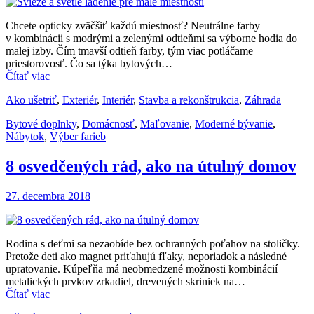
Chcete opticky zväčšiť každú miestnosť? Neutrálne farby
v kombinácii s modrými a zelenými odtieňmi sa výborne hodia do
malej izby. Čím tmavší odtieň farby, tým viac potláčame
priestorovosť. Čo sa týka bytových…
Čítať viac
Ako ušetriť
,
Exteriér
,
Interiér
,
Stavba a rekonštrukcia
,
Záhrada
Bytové doplnky
,
Domácnosť
,
Maľovanie
,
Moderné bývanie
,
Nábytok
,
Výber farieb
8 osvedčených rád, ako na útulný domov
27. decembra 2018
Rodina s deťmi sa nezaobíde bez ochranných poťahov na stoličky.
Pretože deti ako magnet priťahujú fľaky, neporiadok a následné
upratovanie. Kúpeľňa má neobmedzené možnosti kombinácií
metalických prvkov zrkadiel, drevených skriniek na…
Čítať viac