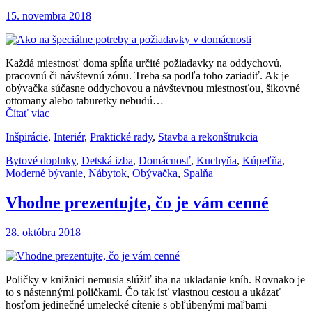
15. novembra 2018
Každá miestnosť doma spĺňa určité požiadavky na oddychovú,
pracovnú či návštevnú zónu. Treba sa podľa toho zariadiť. Ak je
obývačka súčasne oddychovou a návštevnou miestnosťou, šikovné
ottomany alebo taburetky nebudú…
Čítať viac
Inšpirácie
,
Interiér
,
Praktické rady
,
Stavba a rekonštrukcia
Bytové doplnky
,
Detská izba
,
Domácnosť
,
Kuchyňa
,
Kúpeľňa
,
Moderné bývanie
,
Nábytok
,
Obývačka
,
Spalňa
Vhodne prezentujte, čo je vám cenné
28. októbra 2018
Poličky v knižnici nemusia slúžiť iba na ukladanie kníh. Rovnako je
to s nástennými poličkami. Čo tak ísť vlastnou cestou a ukázať
hosťom jedinečné umelecké cítenie s obľúbenými maľbami