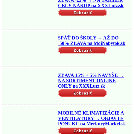
ZĽAVA -25% → NA TAKMER
CELÝ NÁKUP na XXXLutz.sk
Zobraziť
SPÄŤ DO ŠKOLY → AŽ DO
-50% ZĽAVA na MojNabytok.sk
Zobraziť
ZĽAVA 15% + 5% NAVYŠE →
NA SORTIMENT ONLINE
ONLY na XXXLutz.sk
Zobraziť
MOBILNÉ KLIMATIZÁCIE A
VENTILÁTORY → OBJAVTE
PONUKU na MerkuryMarket.sk
Zobraziť