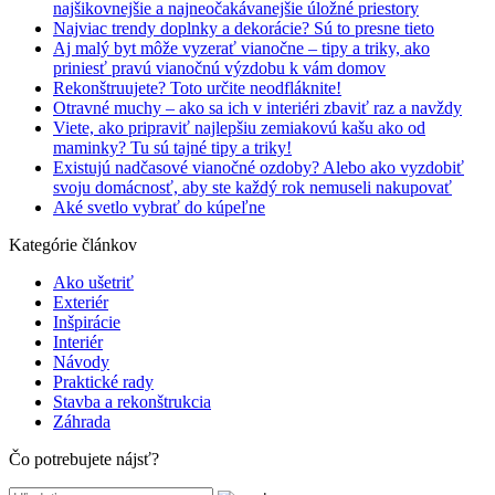
najšikovnejšie a najneočakávanejšie úložné priestory
Najviac trendy doplnky a dekorácie? Sú to presne tieto
Aj malý byt môže vyzerať vianočne – tipy a triky, ako
priniesť pravú vianočnú výzdobu k vám domov
Rekonštruujete? Toto určite neodfláknite!
Otravné muchy – ako sa ich v interiéri zbaviť raz a navždy
Viete, ako pripraviť najlepšiu zemiakovú kašu ako od
maminky? Tu sú tajné tipy a triky!
Existujú nadčasové vianočné ozdoby? Alebo ako vyzdobiť
svoju domácnosť, aby ste každý rok nemuseli nakupovať
Aké svetlo vybrať do kúpeľne
Kategórie článkov
Ako ušetriť
Exteriér
Inšpirácie
Interiér
Návody
Praktické rady
Stavba a rekonštrukcia
Záhrada
Čo potrebujete nájsť?