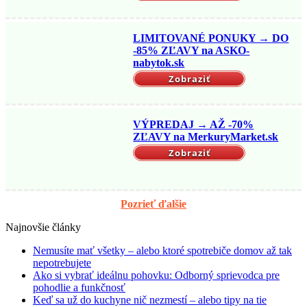
LIMITOVANÉ PONUKY → DO
-85% ZĽAVY na ASKO-
nabytok.sk
Zobraziť
VÝPREDAJ → AŽ -70%
ZĽAVY na MerkuryMarket.sk
Zobraziť
Pozrieť ďalšie
Najnovšie články
Nemusíte mať všetky – alebo ktoré spotrebiče domov až tak
nepotrebujete
Ako si vybrať ideálnu pohovku: Odborný sprievodca pre
pohodlie a funkčnosť
Keď sa už do kuchyne nič nezmestí – alebo tipy na tie