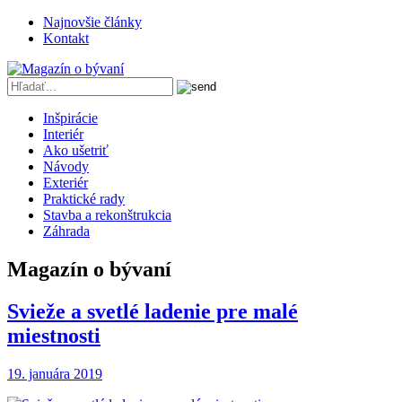
Najnovšie články
Kontakt
Inšpirácie
Interiér
Ako ušetriť
Návody
Exteriér
Praktické rady
Stavba a rekonštrukcia
Záhrada
Magazín o bývaní
Svieže a svetlé ladenie pre malé
miestnosti
19. januára 2019