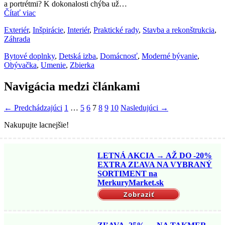
a portrétmi? K dokonalosti chýba už…
Čítať viac
Exteriér
,
Inšpirácie
,
Interiér
,
Praktické rady
,
Stavba a rekonštrukcia
,
Záhrada
Bytové doplnky
,
Detská izba
,
Domácnosť
,
Moderné bývanie
,
Obývačka
,
Umenie
,
Zbierka
Navigácia medzi článkami
← Predchádzajúci
1
…
5
6
7
8
9
10
Nasledujúci →
Nakupujte lacnejšie!
LETNÁ AKCIA → AŽ DO -20%
EXTRA ZĽAVA NA VYBRANÝ
SORTIMENT na
MerkuryMarket.sk
Zobraziť